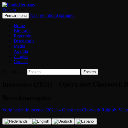
Zoeken
Naar de inhoud springen
Primair menu
Frank Hermans
Home
Biografie
Repertoire
Discografie
Media
Agenda
Zangles
Contact
Zoeken naar:
Innocence (2021) – Opera met Chorwerk R
Berichtnavigatie
Vorig bericht
Innocence (2021) – Opera met Chorwerk Ruhr olv Valtt
Bas-bariton