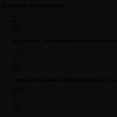
Komende evenementen:
zo
06
sep
2026
W.A. Mozart - Krönungsmesse olv Martin van d
15:00
vr
02
okt
2026
Vesperae de Confessore & Krönungsmesse - Moza
19:00
zo
04
okt
2026