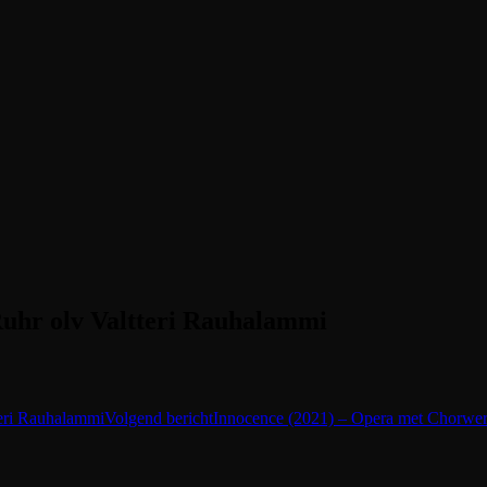
uhr olv Valtteri Rauhalammi
eri Rauhalammi
Volgend bericht
Innocence (2021) – Opera met Chorwer