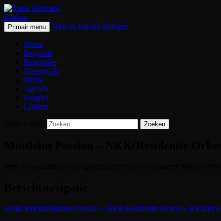
Zoeken
Naar de inhoud springen
Primair menu
Frank Hermans
Home
Biografie
Repertoire
Discografie
Media
Agenda
Zangles
Contact
Zoeken naar:
Matthäus Passion – NKK/Residentie Orkes
https://www.amare.nl/nl/agenda?start=2024-03-30&end=#anchorFilte
Berichtnavigatie
Vorig bericht
Matthäus Passion – NKK/Residentie Orkest – Richard E