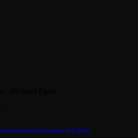
t – Richard Egarr
rs
garr
Volgend bericht
Solo cantates uit de Barok