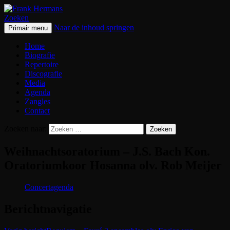
Zoeken
Naar de inhoud springen
Primair menu
Frank Hermans
Home
Biografie
Repertoire
Discografie
Media
Agenda
Zangles
Contact
Zoeken naar:
Weihnachtsoratorium – J.S. Bach Kon.
Oratoriumkoor Hosanna olv. Rob Meijer
Concertagenda
Berichtnavigatie